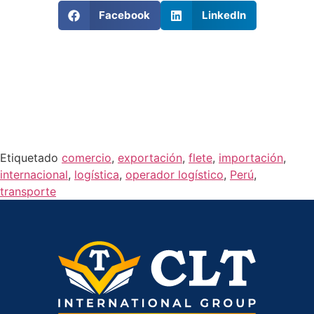
Facebook
LinkedIn
Etiquetado
comercio
,
exportación
,
flete
,
importación
,
internacional
,
logística
,
operador logístico
,
Perú
,
transporte