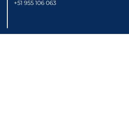
rga
+51 955 106 063
al