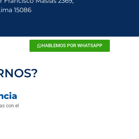
ente de Ca
r Francisco Masías 2369,
Lima 15086
nternacion
HABLEMOS POR WHATSAPP
RNOS?
ncia
s con el
nte