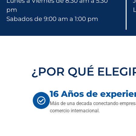
Ag
Lunes a Viernes de 8:30 am a 5:30
J
pm
Sabados de 9:00 am a 1:00 pm
I
¿POR QUÉ ELEGI
16 Años de experie
Más de una decada conectando empresa
comercio internacional.
Red global de age