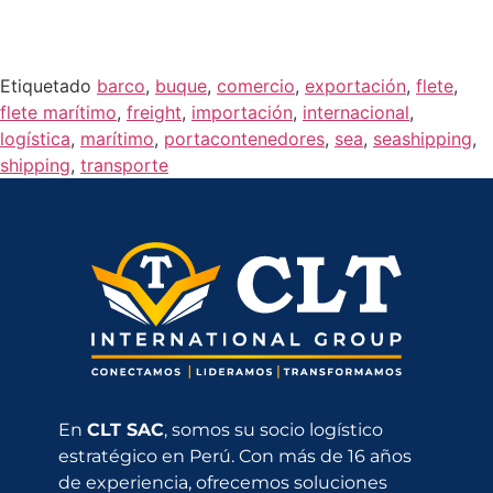
Etiquetado
barco
,
buque
,
comercio
,
exportación
,
flete
,
flete marítimo
,
freight
,
importación
,
internacional
,
logística
,
marítimo
,
portacontenedores
,
sea
,
seashipping
,
shipping
,
transporte
En
CLT SAC
, somos su socio logístico
estratégico en Perú. Con más de 16 años
de experiencia, ofrecemos soluciones