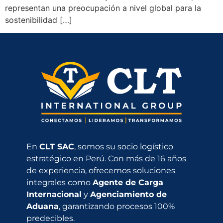
representan una preocupación a nivel global para la
sostenibilidad […]
En
CLT SAC
, somos su socio logístico
estratégico en Perú. Con más de 16 años
de experiencia, ofrecemos soluciones
integrales como
Agente de Carga
Internacional
y
Agenciamiento de
Aduana
, garantizando procesos 100%
predecibles.